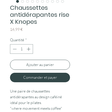
Chaussettes
antidérapantes rise
X Knopes
Prix
16,99 €
Quantité
*
Ajouter au panier
Commander et payer
Une paire de chaussettes
antidérapantes au design caféiné
idéal pour le pilates.
"where movement meets coffee"