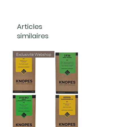
À l’aide des pastilles de nettoyage
PERFECT CLEAN, vous pouvez
nettoyer de manière hygiénique et
Articles
minutieuse le système de préparation
du café de votre machine à expresso
similaires
automatique, vous pouvez également
retirer les dépôts d’huiles et de
graisses de café de la chambre
Exclusivité Webshop
d'extraction. Présentées en doses
pratiques, les pastilles sont simples
d’utilisation et sans odeur. Utilisez les
pastilles de nettoyage PERFECT
CLEAN pour un café de grande
qualité, durablement.