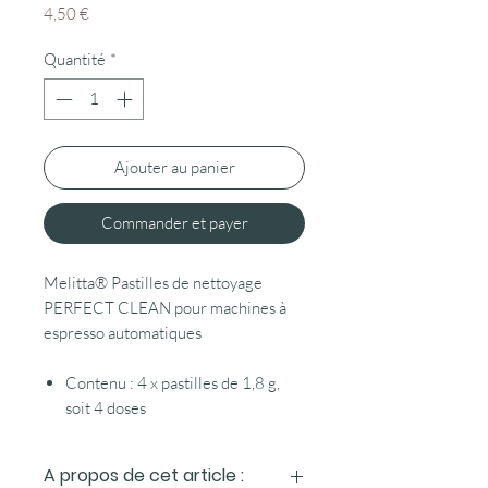
Prix
4,50 €
Quantité
*
Ajouter au panier
Commander et payer
Melitta® Pastilles de nettoyage
PERFECT CLEAN pour machines à
espresso automatiques
Contenu : 4 x pastilles de 1,8 g,
soit 4 doses
A propos de cet article :