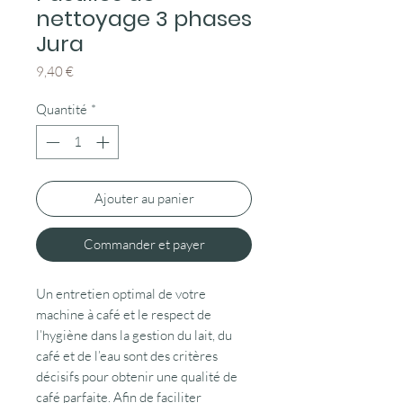
nettoyage 3 phases
Jura
Prix
9,40 €
Quantité
*
Ajouter au panier
Commander et payer
Un entretien optimal de votre
machine à café et le respect de
l’hygiène dans la gestion du lait, du
café et de l’eau sont des critères
décisifs pour obtenir une qualité de
café parfaite. Afin de faciliter