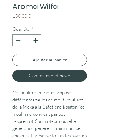
Aroma Wilfa
Prix
150,00 €
Quantité
*
Ajouter au panier
Commander et payer
Ce moulin électrique propose
différentes tailles de mouture allant
de la Moka à la Cafetière à piston (ce
moulin ne convient pas pour
l'espresso). Son moteur nouvelle
génération génère un minimum de
chaleur et préserve toutes les saveurs