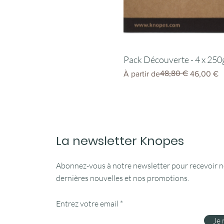
Pack Découverte - 4 x 250
Prix original
Prix promotionnel
48,80 €
À partir de
46,00 €
La newsletter Knopes
Abonnez-vous à notre newsletter pour recevoir 
dernières nouvelles et nos promotions.
Entrez votre email
Je 