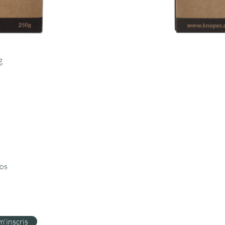
g
nos
m'inscris