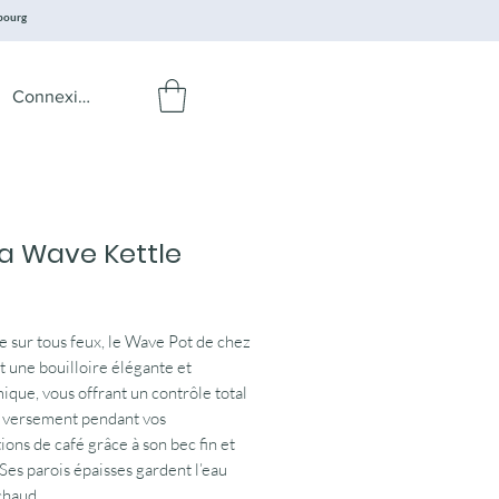
mbourg
Connexion
ta Wave Kettle
Prix
le sur tous feux, le Wave Pot de chez
st une bouilloire élégante et
que, vous offrant un contrôle total
e versement pendant vos
ions de café grâce à son bec fin et
 Ses parois épaisses gardent l’eau
chaud.