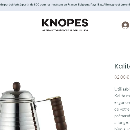
 de port offerts à partir de 80€ pour les livraisons en France, Belgique, Pays-Bas, Allemagne et Luxe
Kali
82,00 €
Utilisab
Kalita e
ergonomi
de votr
préparat
allongé.
bien au 