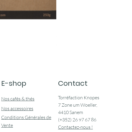
Serveur Kinto 600ml
Prix
22,00 €
E-shop
Contact
Torréfaction Knopes
Nos cafés & thés
7 Zone um Woeller,
Nos accessoires
4410 Sanem
Conditions Générales de
(+352) 26 97 67 86
Vente
Contactez-nous !