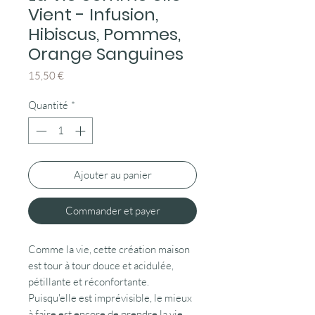
Vient - Infusion,
Hibiscus, Pommes,
Orange Sanguines
Prix
15,50 €
Quantité
*
Ajouter au panier
Commander et payer
Comme la vie, cette création maison
est tour à tour douce et acidulée,
pétillante et réconfortante.
Puisqu'elle est imprévisible, le mieux
à faire est encore de prendre la vie