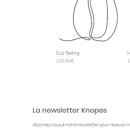
Aperçu rapide
Cup Tasting
M
Prix
P
120,00 €
1
La newsletter Knopes
Abonnez-vous à notre newsletter pour recevoir 