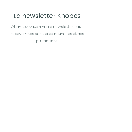
La newsletter Knopes
Abonnez-vous à notre newsletter pour
recevoir nos dernières nouvelles et nos
promotions.
Entrez votre email
Je m'inscris
E-shop
Nos cafés & thés
Nos accessoires